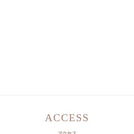
施術内容：タレ目形成（グラマラスライン形成）・目尻切開
副作用（リスク）：痒み・むくみ・熱感・目の異物感・内出血・腫れ・左右差・傷跡・
ドライアイ・逆さまつ毛など
通常価格：612,700円（税込）
Instagram
ACCESS
アクセス