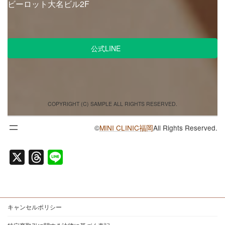
ビーロット大名ビル2F
ア
ア
ア
イ
イ
イ
コ
コ
コ
ン
ン
ン
公式LINE
リ
リ
リ
ン
ン
ン
ク
ク
ク
COPYRIGHT (C) SAMPLE ALL RIGHTS RESERVED.
©
MINI CLINIC福岡
All Rights Reserved.
X
T
L
h
i
r
n
e
e
キャンセルポリシー
a